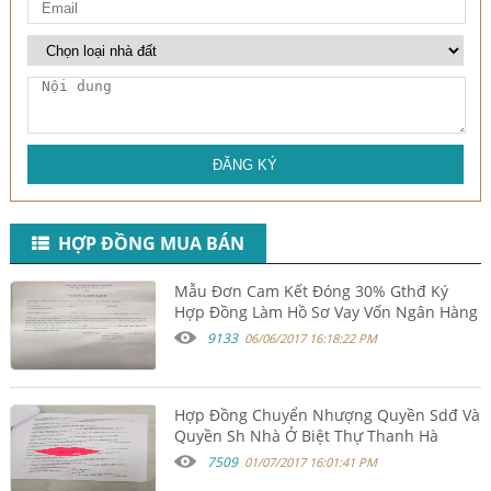
ĐĂNG KÝ
HỢP ĐỒNG MUA BÁN
Mẫu Đơn Cam Kết Đóng 30% Gthđ Ký
Hợp Đồng Làm Hồ Sơ Vay Vốn Ngân Hàng
9133
06/06/2017 16:18:22 PM
Hợp Đồng Chuyển Nhượng Quyền Sdđ Và
Quyền Sh Nhà Ở Biệt Thự Thanh Hà
Cienco 5 Mường Thanh
7509
01/07/2017 16:01:41 PM