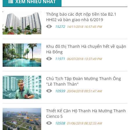
XEM NHIỀU NHẤT
Thông báo các đợt nộp tiền tòa B2.1
HH02 và bàn giao nhà 6/2019
15272
14/11/2018 16:57:45 PM
Khu đô thị Thanh Hà chuyển hết về quận
Hà Đông
11971
06/07/2018 13:37:49 PM
Chủ Tịch Tập Đoàn Mường Thanh Ông
"Lê Thanh Thản"
10939
20/04/2018 09:51:47 AM
Thiết Kế Căn Hộ Thanh Hà Mường Thanh
Cienco 5
10508
01/06/2018 08:32:33 AM