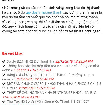
Chúc mừng tất cả các cư dân sinh sống trong khu đô thị thanh
hà cienco 5 do
tập đoàn mường thanh
xây dựng. thanh hà sẽ là
khu đô thị tầm cỡ nhất quy mô nhất hà nội mà mường thanh
xây dựng. hàng vạn người có mái ấm an cư lập nghiệp tại thủ
đô. qúy khách hàng có nhu cầu mua căn hộ hãy liên hệ với
chúng tôi sớm nhất để được tư vấn hỗ trợ tốt nhất từ chúng tôi.
Bài viết khác
Sơ đồ B2.1 HH02 DE Thanh Hà
22/12/2018 13:28:54 PM
Thông báo các đợt nộp tiền tòa B2.1 HH02 và bàn giao nhà
6/2019
14/11/2018 16:57:45 PM
Bảng Giá Chung Cư B1.4 Hh02 Thanh Hà Mường Thanh
Cienco 5
09/06/2017 22:00:40 PM
MỞ BÁN CHUNG CƯ B2.1 HH02 THANH HÀ CIENCO 5 CHỈ TỪ
11 TR/M2
31/08/2018 15:57:38 PM
THIẾT KẾ CĂN HỘ THANH HÀ PENTHOUSE HH02 - 1A, B, C
11/07/2018 14:08:43 PM
Thủ Tục Hồ Sơ Vay Vốn Chung Cư Thanh Hà Cần Có?