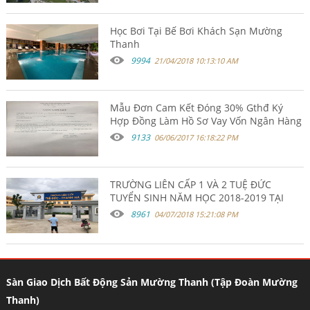
Học Bơi Tại Bế Bơi Khách Sạn Mường
Thanh
9994
21/04/2018 10:13:10 AM
Mẫu Đơn Cam Kết Đóng 30% Gthđ Ký
Hợp Đồng Làm Hồ Sơ Vay Vốn Ngân Hàng
9133
06/06/2017 16:18:22 PM
TRƯỜNG LIÊN CẤP 1 VÀ 2 TUỆ ĐỨC
TUYỂN SINH NĂM HỌC 2018-2019 TẠI
KHU ĐÔ THỊ THANH HÀ HÀ ĐÔNG.
8961
04/07/2018 15:21:08 PM
Sàn Giao Dịch Bất Động Sản Mường Thanh (Tập Đoàn Mường
Thanh)