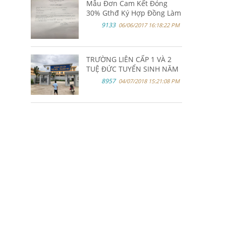
Mẫu Đơn Cam Kết Đóng
30% Gthđ Ký Hợp Đồng Làm
Hồ Sơ Vay Vốn Ngân Hàng
9133
06/06/2017 16:18:22 PM
TRƯỜNG LIÊN CẤP 1 VÀ 2
TUỆ ĐỨC TUYỂN SINH NĂM
HỌC 2018-2019 TẠI KHU ĐÔ
8957
04/07/2018 15:21:08 PM
THỊ THANH HÀ HÀ ĐÔNG.