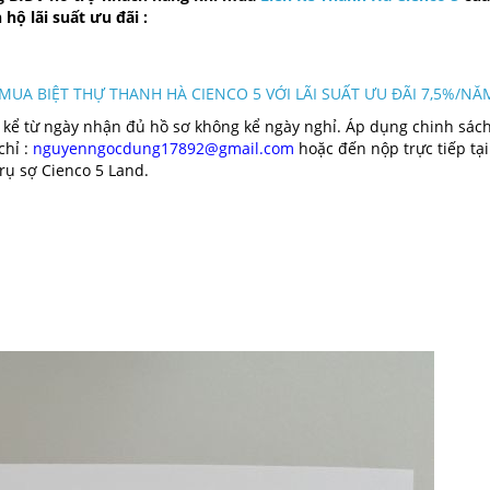
ộ lãi suất ưu đãi :
UA BIỆT THỰ THANH HÀ CIENCO 5 VỚI LÃI SUẤT ƯU ĐÃI 7,5%/NĂ
c kể từ ngày nhận đủ hồ sơ không kể ngày nghỉ. Áp dụng chinh sách
chỉ :
nguyenngocdung17892@gmail.com
hoặc đến nộp trực tiếp tại
rụ sợ Cienco 5 Land.