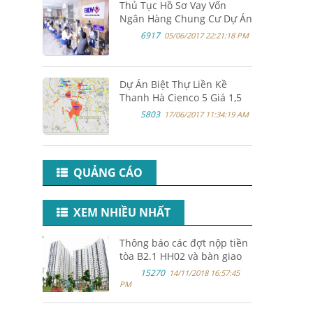
Thủ Tục Hồ Sơ Vay Vốn
Ngân Hàng Chung Cư Dự Án
Thanh Hà Cienco 5 Land
6917
05/06/2017 22:21:18 PM
Dự Án Biệt Thự Liền Kề
Thanh Hà Cienco 5 Giá 1,5
Tỷ/lô
5803
17/06/2017 11:34:19 AM
QUẢNG CÁO
XEM NHIỀU NHẤT
Thông báo các đợt nộp tiền
tòa B2.1 HH02 và bàn giao
nhà 6/2019
15270
14/11/2018 16:57:45
PM