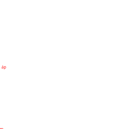
m áp
ăm