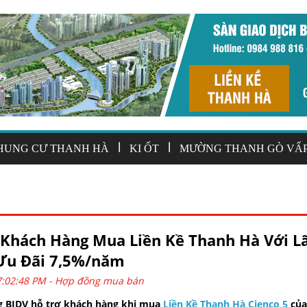
|
|
HUNG CƯ THANH HÀ
KI ỐT
MƯỜNG THANH GÒ VẤ
 Khách Hàng Mua Liền Kề Thanh Hà Với Lã
Ưu Đãi 7,5%/năm
7:02:48 PM -
Hợp đồng mua bán
g BIDV
hỗ trợ khách hàng khi mua
Liền Kề Thanh Hà Cienco 5
của