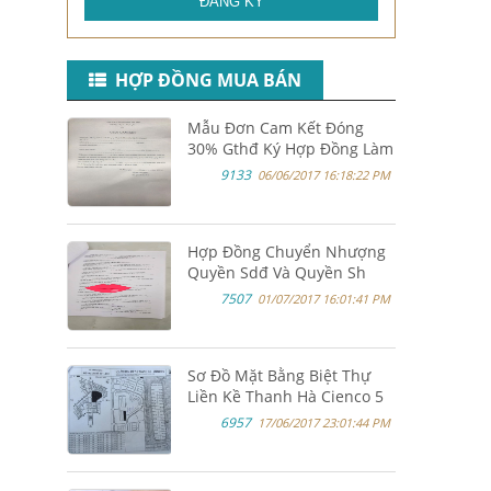
ĐĂNG KÝ
HỢP ĐỒNG MUA BÁN
Mẫu Đơn Cam Kết Đóng
30% Gthđ Ký Hợp Đồng Làm
Hồ Sơ Vay Vốn Ngân Hàng
9133
06/06/2017 16:18:22 PM
Hợp Đồng Chuyển Nhượng
Quyền Sdđ Và Quyền Sh
Nhà Ở Biệt Thự Thanh Hà
7507
01/07/2017 16:01:41 PM
Cienco 5 Mường Thanh
Sơ Đồ Mặt Bằng Biệt Thự
Liền Kề Thanh Hà Cienco 5
Mường Thanh
6957
17/06/2017 23:01:44 PM