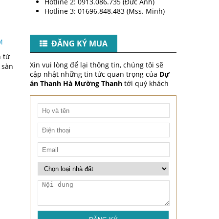
Hotline 2: 0913.086.735 (Đức Anh)
Hotline 3: 01696.848.483 (Mss. Minh)​
​
M
ĐĂNG KÝ MUA
 từ
Xin vui lòng để lại thông tin, chúng tôi sẽ
 sàn
cập nhật những tin tức quan trọng của
Dự
án Thanh Hà Mường Thanh
tới quý khách