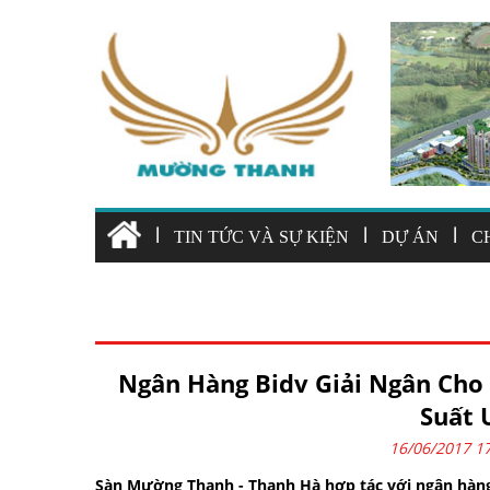
|
|
|
TIN TỨC VÀ SỰ KIỆN
DỰ ÁN
C
BIỆT THỰ THANH HÀ
Ngân Hàng Bidv Giải Ngân Cho
Suất 
16/06/2017 1
Sàn Mường Thanh - Thanh Hà
hợp tác với
ngân hàn