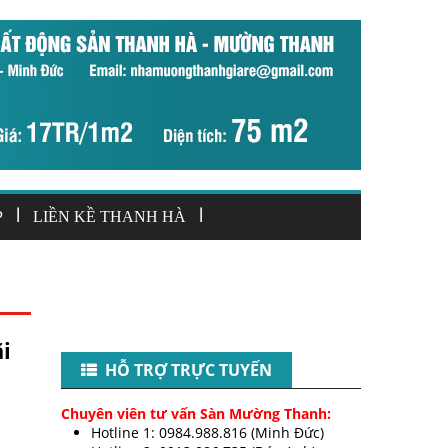
|
|
P
LIỀN KỀ THANH HÀ
i
HỖ TRỢ TRỰC TUYẾN
Chuyên viên tư vấn Sàn Mường Thanh:
Hotline 1: 0984.988.816 (Minh Đức)