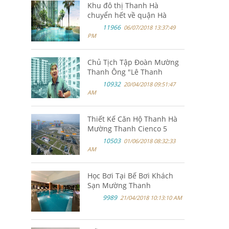
Khu đô thị Thanh Hà
chuyển hết về quận Hà
Đông
11966
06/07/2018 13:37:49
PM
Chủ Tịch Tập Đoàn Mường
Thanh Ông "Lê Thanh
Thản"
10932
20/04/2018 09:51:47
AM
Thiết Kế Căn Hộ Thanh Hà
Mường Thanh Cienco 5
10503
01/06/2018 08:32:33
AM
Học Bơi Tại Bế Bơi Khách
Sạn Mường Thanh
9989
21/04/2018 10:13:10 AM