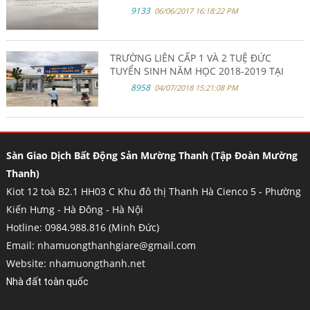
9133
06/06/2017 16:18:22 PM
TRƯỜNG LIÊN CẤP 1 VÀ 2 TUỆ ĐỨC
TUYỂN SINH NĂM HỌC 2018-2019 TẠI
KHU ĐÔ THỊ THANH HÀ HÀ ĐÔNG.
8958
04/07/2018 15:21:08 PM
Sàn Giao Dịch Bất Động Sản Mường Thanh (Tập Đoàn Mường
Thanh)
Kiot 12 toà B2.1 HH03 C Khu đô thị Thanh Hà Cienco 5 - Phường
Kiến Hưng - Hà Đông - Hà Nội
Hotline: 0984.988.816 (Minh Đức)
Email: nhamuongthanhgiare@gmail.com
Website: nhamuongthanh.net
Nhà đất toàn quốc