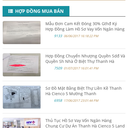
HỢP ĐỒNG MUA BÁN
Mẫu Đơn Cam Kết Đóng 30% Gthđ Ký
Hợp Đồng Làm Hồ Sơ Vay Vốn Ngân Hàng
9133
06/06/2017 16:18:22 PM
Hợp Đồng Chuyển Nhượng Quyền Sdđ Và
Quyền Sh Nhà Ở Biệt Thự Thanh Hà
Cienco 5 Mường Thanh
7509
01/07/2017 16:01:41 PM
Sơ Đồ Mặt Bằng Biệt Thự Liền Kề Thanh
Hà Cienco 5 Mường Thanh
6958
17/06/2017 23:01:44 PM
Thủ Tục Hồ Sơ Vay Vốn Ngân Hàng
Chung Cư Dự Án Thanh Hà Cienco 5 Land