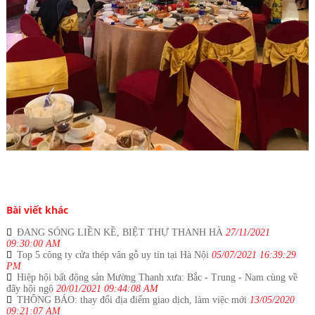
Bài viết khác
ĐANG SÓNG LIỀN KỀ, BIỆT THỰ THANH HÀ
27/11/2021
09:30:00 AM
Top 5 công ty cửa thép vân gỗ uy tín tại Hà Nội
05/07/2021 16:39:29
PM
Hiệp hội bất động sản Mường Thanh xưa: Bắc - Trung - Nam cùng về
đây hội ngộ
20/01/2021 09:44:08 AM
THÔNG BÁO: thay đổi địa điểm giao dịch, làm việc mới
13/05/2020
09:21:07 AM