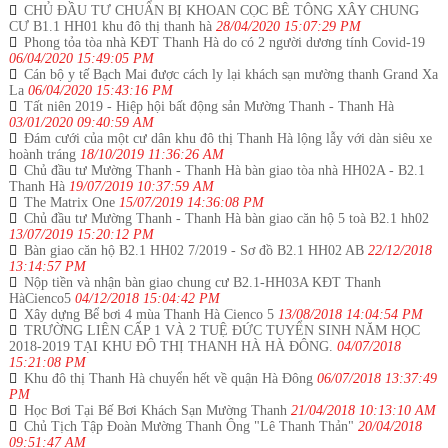
CHỦ ĐẦU TƯ CHUẨN BỊ KHOAN CỌC BÊ TÔNG XÂY CHUNG
CƯ B1.1 HH01 khu đô thị thanh hà
28/04/2020 15:07:29 PM
Phong tỏa tòa nhà KĐT Thanh Hà do có 2 người dương tính Covid-19
06/04/2020 15:49:05 PM
Cán bộ y tế Bạch Mai được cách ly lại khách sạn mường thanh Grand Xa
La
06/04/2020 15:43:16 PM
Tất niên 2019 - Hiệp hội bất động sản Mường Thanh - Thanh Hà
03/01/2020 09:40:59 AM
Đám cưới của một cư dân khu đô thị Thanh Hà lộng lẫy với dàn siêu xe
hoành tráng
18/10/2019 11:36:26 AM
Chủ đầu tư Mường Thanh - Thanh Hà bàn giao tòa nhà HH02A - B2.1
Thanh Hà
19/07/2019 10:37:59 AM
The Matrix One
15/07/2019 14:36:08 PM
Chủ đầu tư Mường Thanh - Thanh Hà bàn giao căn hộ 5 toà B2.1 hh02
13/07/2019 15:20:12 PM
Bàn giao căn hộ B2.1 HH02 7/2019 - Sơ đồ B2.1 HH02 AB
22/12/2018
13:14:57 PM
Nộp tiền và nhận bàn giao chung cư B2.1-HH03A KĐT Thanh
HàCienco5
04/12/2018 15:04:42 PM
Xây dựng Bể bơi 4 mùa Thanh Hà Cienco 5
13/08/2018 14:04:54 PM
TRƯỜNG LIÊN CẤP 1 VÀ 2 TUỆ ĐỨC TUYỂN SINH NĂM HỌC
2018-2019 TẠI KHU ĐÔ THỊ THANH HÀ HÀ ĐÔNG.
04/07/2018
15:21:08 PM
Khu đô thị Thanh Hà chuyển hết về quận Hà Đông
06/07/2018 13:37:49
PM
Học Bơi Tại Bế Bơi Khách Sạn Mường Thanh
21/04/2018 10:13:10 AM
Chủ Tịch Tập Đoàn Mường Thanh Ông "Lê Thanh Thản"
20/04/2018
09:51:47 AM