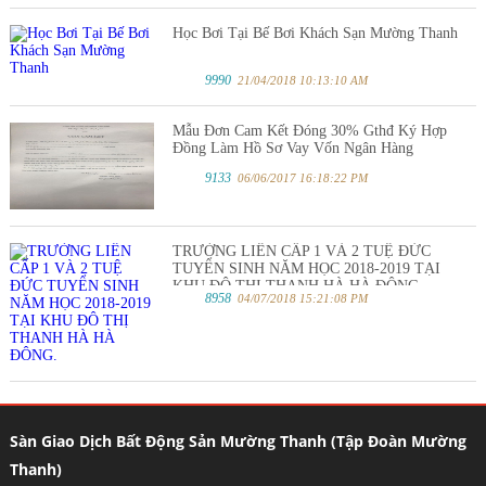
Học Bơi Tại Bế Bơi Khách Sạn Mường Thanh
9990
21/04/2018 10:13:10 AM
Mẫu Đơn Cam Kết Đóng 30% Gthđ Ký Hợp
Đồng Làm Hồ Sơ Vay Vốn Ngân Hàng
9133
06/06/2017 16:18:22 PM
TRƯỜNG LIÊN CẤP 1 VÀ 2 TUỆ ĐỨC
TUYỂN SINH NĂM HỌC 2018-2019 TẠI
KHU ĐÔ THỊ THANH HÀ HÀ ĐÔNG.
8958
04/07/2018 15:21:08 PM
Sàn Giao Dịch Bất Động Sản Mường Thanh (Tập Đoàn Mường
Thanh)