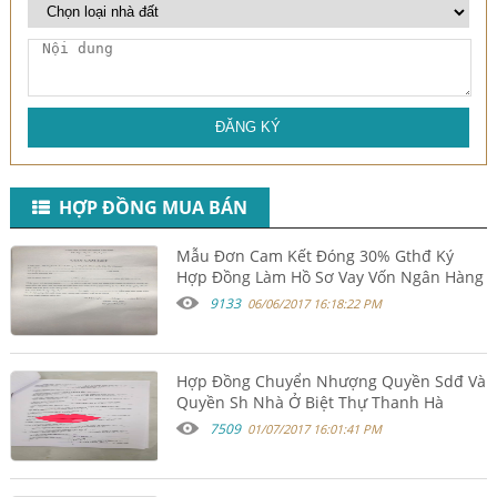
ĐĂNG KÝ
HỢP ĐỒNG MUA BÁN
Mẫu Đơn Cam Kết Đóng 30% Gthđ Ký
Hợp Đồng Làm Hồ Sơ Vay Vốn Ngân Hàng
9133
06/06/2017 16:18:22 PM
Hợp Đồng Chuyển Nhượng Quyền Sdđ Và
Quyền Sh Nhà Ở Biệt Thự Thanh Hà
Cienco 5 Mường Thanh
7509
01/07/2017 16:01:41 PM