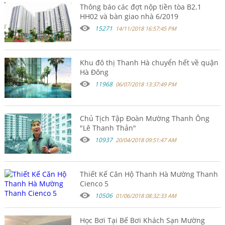
Thông báo các đợt nộp tiền tòa B2.1
HH02 và bàn giao nhà 6/2019
15271
14/11/2018 16:57:45 PM
Khu đô thị Thanh Hà chuyển hết về quận
Hà Đông
11968
06/07/2018 13:37:49 PM
Chủ Tịch Tập Đoàn Mường Thanh Ông
"Lê Thanh Thản"
10937
20/04/2018 09:51:47 AM
Thiết Kế Căn Hộ Thanh Hà Mường Thanh
Cienco 5
10506
01/06/2018 08:32:33 AM
Học Bơi Tại Bế Bơi Khách Sạn Mường