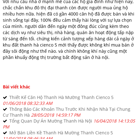
Với nhu cầu nhà ở mạnh mẽ của các hộ gia đình như hiện nay,
chắc chắn khu đô thị đại thanh còn được người mua ủng hộ
nhiều hơn nữa. hiện đã có gần 4000 căn hộ đã được bán và khi
sinh sống tại đây, 100% đều cảm thấy hài lòng với sự lựa chọn
của mình. người dân đến ngày một đông đúc cũng kèm theo
các dịch vụ như siêu thị, nhà hàng, quán ăn hoạt động tấp nập
từ sáng đến tối. chứng kiến cảnh tượng xếp hàng dài cả ngày ở
khu đất thanh hà cienco 5 mới thấy được không khí mua bán ở
đây sôi động như thế nào. và chính không khí này cũng một
phần khuấy động thị trường bất động sản ở hà nội.
Bài viết khác
Thiết Kế Căn Hộ Thanh Hà Mường Thanh Cienco 5
01/06/2018 08:32:33 AM
Thông Báo Các Khoản Thu Trước Khi Nhận Nhà Tại Chung
Cư Thanh Hà
28/05/2018 14:59:17 PM
Tổng Quan Dự Án Mường Thanh Hà Nội
16/04/2018 14:13:05
PM
Mở Bán Liền Kề Thanh Hà Mường Thanh Cienco 5
11/04/2018 08:46:34 AM