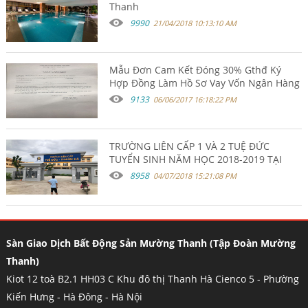
Thanh
9990
21/04/2018 10:13:10 AM
Mẫu Đơn Cam Kết Đóng 30% Gthđ Ký
Hợp Đồng Làm Hồ Sơ Vay Vốn Ngân Hàng
9133
06/06/2017 16:18:22 PM
TRƯỜNG LIÊN CẤP 1 VÀ 2 TUỆ ĐỨC
TUYỂN SINH NĂM HỌC 2018-2019 TẠI
KHU ĐÔ THỊ THANH HÀ HÀ ĐÔNG.
8958
04/07/2018 15:21:08 PM
Sàn Giao Dịch Bất Động Sản Mường Thanh (Tập Đoàn Mường
Thanh)
Kiot 12 toà B2.1 HH03 C Khu đô thị Thanh Hà Cienco 5 - Phường
Kiến Hưng - Hà Đông - Hà Nội