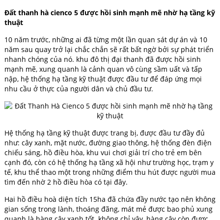
Đất thanh hà cienco 5 được hồi sinh mạnh mẽ nhờ hạ tầng kỹ
thuật
10 năm trước, những ai đã từng một lần quan sát dự án và 10
năm sau quay trở lại chắc chắn sẽ rất bất ngờ bởi sự phát triển
nhanh chóng của nó. khu đô thị đại thanh đã được hồi sinh
mạnh mẽ, xung quanh là cảnh quan vô cùng sầm uất và tấp
nập, hệ thống hạ tầng kỹ thuật được đầu tư để đáp ứng mọi
nhu cầu ở thực của người dân và chủ đầu tư.
Hệ thống hạ tầng kỹ thuật được trang bị, được đầu tư đầy đủ
như: cây xanh, mặt nước, đường giao thông, hệ thống đèn điện
chiếu sáng, hồ điều hòa, khu vui chơi giải trí cho trẻ em bên
cạnh đó, còn có hệ thống hạ tầng xã hội như trường học, trạm y
tế, khu thể thao một trong những điểm thu hút được người mua
tìm đến nhờ 2 hồ điều hòa có tại đây.
Hai hồ điều hoà diện tích 15ha đã chứa đầy nước tạo nên không
gian sống trong lành, thoáng đãng, mát mẻ được bao phủ xung
quanh là hàng cây xanh tốt. không chỉ vậy, hàng cây còn được