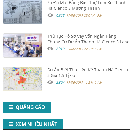
Sơ Đồ Mặt Bằng Biệt Thự Liền Kề Thanh
Hà Cienco 5 Mường Thanh
6958
17/06/2017 23:01:44 PM
Thủ Tục Hồ Sơ Vay Vốn Ngân Hàng
Chung Cư Dự Án Thanh Hà Cienco 5 Land
6919
05/06/2017 22:21:18 PM
Dự Án Biệt Thự Liền Kề Thanh Hà Cienco
5 Giá 1,5 Tỷ/lô
5804
17/06/2017 11:34:19 AM
QUẢNG CÁO
XEM NHIỀU NHẤT