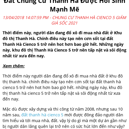
Đất Chung Cư Thanh Hà Được Hồi Sinh
Mạnh Mẽ
13/04/2018 14:07:59 PM -
CHUNG CƯ THANH HÀ CIENCO 5 GIẢM
GIÁ SỐC 2021
Thời điểm này, người dân đang đổ xô đi mua nhà đất ở Khu
đô thị Thanh Hà. Chính điêu này tạo nên cơn sốt tại đất
Thanh Hà Cienco 5 trở nên hot hơn bao giờ hết. Những ngày
này, khu đô thị Thanh Hà Cienco 5 trở nên tấp nật và sôi động
nhất từ xưa đến nay.
Xem thêm:
Thời điểm này người dân đang đổ xô đi mua nhà đất ở khu đô
thị thanh hà. chính điêu này tạo nên cơn sốt tại đất thanh hà
cienco 5 trở nên hot hơn bao giờ hết. những ngày này, khu đô
thị thanh hà cienco 5 trở nên tấp nật và sôi động nhất từ xưa
đến nay.
Mặc dù được xây dựng và thi công từ năm 2008, nhưng sau 10
năm sau,
đất thanh hà cienco 5
mới được đông đảo người dân
tìm hiểu và tới mua nhà, đất. vậy lý do gì mà một dự án gần như
bị người dân lãng quên lại trở nên có sức hút lớn đến như vậy?