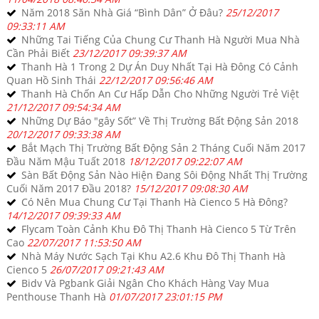
Năm 2018 Săn Nhà Giá “Bình Dân” Ở Đâu?
25/12/2017
09:33:11 AM
Những Tai Tiếng Của Chung Cư Thanh Hà Người Mua Nhà
Cần Phải Biết
23/12/2017 09:39:37 AM
Thanh Hà 1 Trong 2 Dự Án Duy Nhất Tại Hà Đông Có Cảnh
Quan Hồ Sinh Thái
22/12/2017 09:56:46 AM
Thanh Hà Chốn An Cư Hấp Dẫn Cho Những Người Trẻ Việt
21/12/2017 09:54:34 AM
Những Dự Báo "gây Sốt” Về Thị Trường Bất Động Sản 2018
20/12/2017 09:33:38 AM
Bắt Mạch Thị Trường Bất Động Sản 2 Tháng Cuối Năm 2017
Đầu Năm Mậu Tuất 2018
18/12/2017 09:22:07 AM
Sàn Bất Động Sản Nào Hiện Đang Sôi Động Nhất Thị Trường
Cuối Năm 2017 Đầu 2018?
15/12/2017 09:08:30 AM
Có Nên Mua Chung Cư Tại Thanh Hà Cienco 5 Hà Đông?
14/12/2017 09:39:33 AM
Flycam Toàn Cảnh Khu Đô Thị Thanh Hà Cienco 5 Từ Trên
Cao
22/07/2017 11:53:50 AM
Nhà Máy Nước Sạch Tại Khu A2.6 Khu Đô Thị Thanh Hà
Cienco 5
26/07/2017 09:21:43 AM
Bidv Và Pgbank Giải Ngân Cho Khách Hàng Vay Mua
Penthouse Thanh Hà
01/07/2017 23:01:15 PM