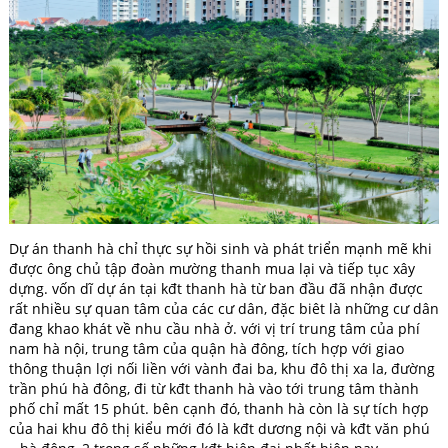
Dự án thanh hà chỉ thực sự hồi sinh và phát triển mạnh mẽ khi
được ông chủ tập đoàn mường thanh mua lại và tiếp tục xây
dựng. vốn dĩ dự án tại kđt thanh hà từ ban đầu đã nhận được
rất nhiều sự quan tâm của các cư dân, đặc biêt là những cư dân
đang khao khát về nhu cầu nhà ở. với vị trí trung tâm của phí
nam hà nội, trung tâm của quận hà đông, tích hợp với giao
thông thuận lợi nối liền với vành đai ba, khu đô thị xa la, đường
trần phú hà đông, đi từ kđt thanh hà vào tới trung tâm thành
phố chỉ mất 15 phút. bên cạnh đó, thanh hà còn là sự tích hợp
của hai khu đô thị kiểu mới đó là kđt dương nội và kđt văn phú