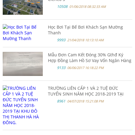
10508
01/06/2018 08:32:33 AM
Học Bơi Tại Bế Bơi Khách Sạn Mường
Thanh
9993
21/04/2018 10:13:10 AM
Mẫu Đơn Cam Kết Đóng 30% Gthđ Ký
Hợp Đồng Làm Hồ Sơ Vay Vốn Ngân Hàng
9133
06/06/2017 16:18:22 PM
TRƯỜNG LIÊN CẤP 1 VÀ 2 TUỆ ĐỨC
TUYỂN SINH NĂM HỌC 2018-2019 TẠI
KHU ĐÔ THỊ THANH HÀ HÀ ĐÔNG.
8961
04/07/2018 15:21:08 PM