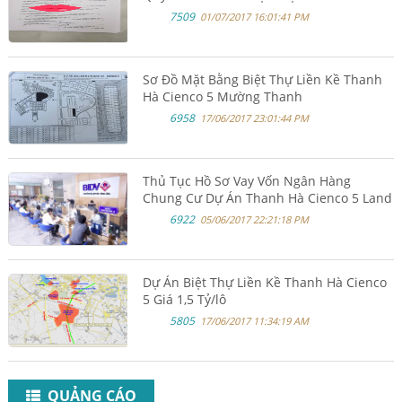
Cienco 5 Mường Thanh
7509
01/07/2017 16:01:41 PM
Sơ Đồ Mặt Bằng Biệt Thự Liền Kề Thanh
Hà Cienco 5 Mường Thanh
6958
17/06/2017 23:01:44 PM
Thủ Tục Hồ Sơ Vay Vốn Ngân Hàng
Chung Cư Dự Án Thanh Hà Cienco 5 Land
6922
05/06/2017 22:21:18 PM
Dự Án Biệt Thự Liền Kề Thanh Hà Cienco
5 Giá 1,5 Tỷ/lô
5805
17/06/2017 11:34:19 AM
QUẢNG CÁO