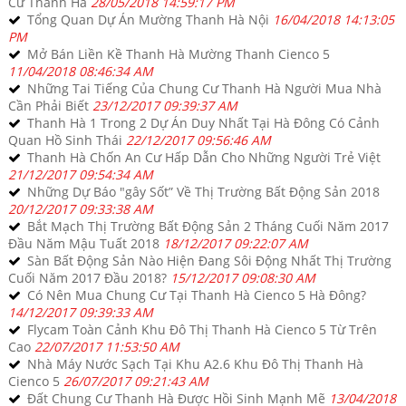
Cư Thanh Hà
28/05/2018 14:59:17 PM
Tổng Quan Dự Án Mường Thanh Hà Nội
16/04/2018 14:13:05
PM
Mở Bán Liền Kề Thanh Hà Mường Thanh Cienco 5
11/04/2018 08:46:34 AM
Những Tai Tiếng Của Chung Cư Thanh Hà Người Mua Nhà
Cần Phải Biết
23/12/2017 09:39:37 AM
Thanh Hà 1 Trong 2 Dự Án Duy Nhất Tại Hà Đông Có Cảnh
Quan Hồ Sinh Thái
22/12/2017 09:56:46 AM
Thanh Hà Chốn An Cư Hấp Dẫn Cho Những Người Trẻ Việt
21/12/2017 09:54:34 AM
Những Dự Báo "gây Sốt” Về Thị Trường Bất Động Sản 2018
20/12/2017 09:33:38 AM
Bắt Mạch Thị Trường Bất Động Sản 2 Tháng Cuối Năm 2017
Đầu Năm Mậu Tuất 2018
18/12/2017 09:22:07 AM
Sàn Bất Động Sản Nào Hiện Đang Sôi Động Nhất Thị Trường
Cuối Năm 2017 Đầu 2018?
15/12/2017 09:08:30 AM
Có Nên Mua Chung Cư Tại Thanh Hà Cienco 5 Hà Đông?
14/12/2017 09:39:33 AM
Flycam Toàn Cảnh Khu Đô Thị Thanh Hà Cienco 5 Từ Trên
Cao
22/07/2017 11:53:50 AM
Nhà Máy Nước Sạch Tại Khu A2.6 Khu Đô Thị Thanh Hà
Cienco 5
26/07/2017 09:21:43 AM
Đất Chung Cư Thanh Hà Được Hồi Sinh Mạnh Mẽ
13/04/2018