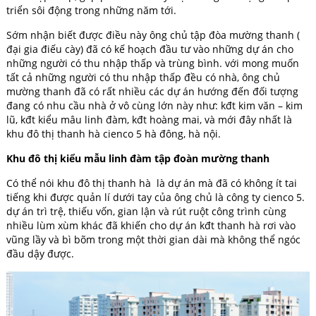
triển sôi động trong những năm tới.
Sớm nhận biết được điều này ông chủ tập đòa mường thanh (
đại gia điếu cày) đã có kế hoạch đầu tư vào những dự án cho
những người có thu nhập thấp và trùng bình. với mong muốn
tất cả những người có thu nhập thấp đều có nhà, ông chủ
mường thanh đã có rất nhiều các dự án hướng đến đối tượng
đang có nhu cầu nhà ở vô cùng lớn này như: kđt kim văn – kim
lũ, kđt kiểu mâu linh đàm, kđt hoàng mai, và mới đây nhất là
khu đô thị thanh hà cienco 5 hà đông, hà nội.
Khu đô thị kiểu mẫu linh đàm tập đoàn mường thanh
Có thể nói khu đô thị thanh hà là dự án mà đã có không ít tai
tiếng khi được quản lí dưới tay của ông chủ là công ty cienco 5.
dự án trì trệ, thiếu vốn, gian lận và rút ruột công trình cùng
nhiều lùm xùm khác đã khiến cho dự án kđt thanh hà rơi vào
vũng lầy và bì bõm trong một thời gian dài mà không thể ngóc
đầu dậy được.