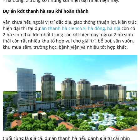
– hà đông, 2 trong số những kđt hiện đại nhất hiện nay.
Dự án kđt thanh hà sau khi hoàn thành
Vẫn chưa hết, ngoài vị trí đắc địa, giao thông thuận lợi, kiên trúc
hiện đại thì tại dự
án thanh hà cienco 5, hà đông, hà nội
còn có
2 hồ sinh thái lớn nhất trong các kđt hiện nay. ngoài 2 hồ sinh
thái còn rất nhiều khu tổ hợp vui chơ giải trí, bể bơi, sân vườn,
khu mua sắm, trường học, bệnh viện và nhiều tôt hợp khác.
Cuối cùng là giá cả. dự án thanh hà nếu đánh giá từ cái nhìn